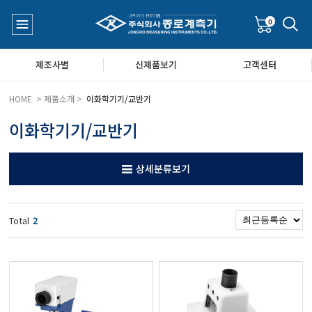
0
제조사별
신제품보기
고객센터
HOME > 제품소개 >
이화학기기/교반기
이화학기기/교반기
수질측정기
공지사항
상세분류보기
대기공기질/미세먼지/가스/소음/진동측정기
Q&A
Total
2
풍속풍량계/온도계/온습도계/기압계
당도/농도/염도/당산도/굴절계/편광계/커피농도계