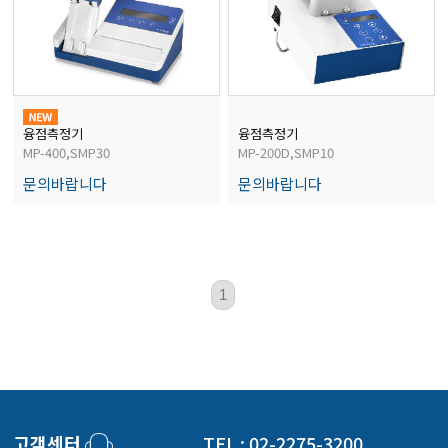
전자저울/점도계/핀홀탐지기
마이크로피펫
융점측정기
융점측정기
MP-400,SMP30
MP-200D,SMP10
수분계/회전계/도막두께/초음파두께측정기
문의바랍니다
문의바랍니다
현미경/확대경
1
색차계/광택계/조도계/광도계/방사랑계
농업/임업/해양측정기
고객센터
TEL : 02-2275-3200