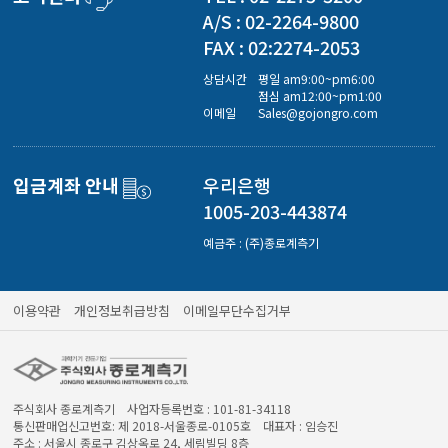
경도계/물리/물성측정기
A/S : 02-2264-9800
FAX : 02:2274-2053
진공계/차압계/진공펌프
상담시간
평일 am9:00~pm6:00
점심 am12:00~pm1:00
이메일
Sales@gojongro.com
균질기/원심분리기/초음파유량계/습식·건식가스메타
입금계좌 안내
우리은행
1005-203-443874
이화학기기/교반기
예금주 : (주)종로계측기
열화상카메라
이용약관
개인정보취급방침
이메일무단수집거부
주식회사 종로계측기 사업자등록번호 : 101-81-34118
통신판매업신고번호: 제 2018-서울종로-0105호 대표자 : 임승진
주소 : 서울시 종로구 김상옥로 24, 세림빌딩 8층