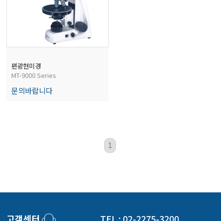
전자저울/점도계/핀홀탐지기
마이크로피펫
편광현미경
MT-9000 Series
수분계/회전계/도막두께/초음파두께측정기
문의바랍니다
현미경/확대경
1
색차계/광택계/조도계/광도계/방사랑계
농업/임업/해양측정기
고객센터
TEL : 02-2275-3200