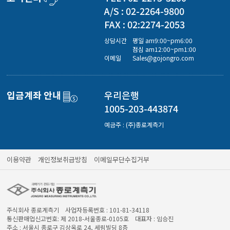
경도계/물리/물성측정기
A/S : 02-2264-9800
FAX : 02:2274-2053
진공계/차압계/진공펌프
상담시간
평일 am9:00~pm6:00
점심 am12:00~pm1:00
이메일
Sales@gojongro.com
균질기/원심분리기/초음파유량계/습식·건식가스메타
입금계좌 안내
우리은행
1005-203-443874
이화학기기/교반기
예금주 : (주)종로계측기
열화상카메라
이용약관
개인정보취급방침
이메일무단수집거부
주식회사 종로계측기 사업자등록번호 : 101-81-34118
통신판매업신고번호: 제 2018-서울종로-0105호 대표자 : 임승진
주소 : 서울시 종로구 김상옥로 24, 세림빌딩 8층