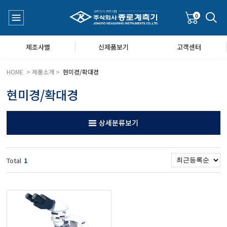
0
제조사별
신제품보기
고객센터
HOME > 제품소개 >
현미경/확대경
현미경/확대경
수질측정기
공지사항
상세분류보기
대기공기질/미세먼지/가스/소음/진동측정기
Q&A
Total
1
풍속풍량계/온도계/온습도계/기압계
당도/농도/염도/당산도/굴절계/편광계/커피농도계