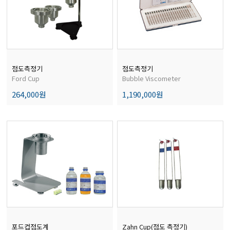
전자저울/점도계/핀홀탐지기
마이크로피펫
점도측정기
점도측정기
Ford Cup
Bubble Viscometer
수분계/회전계/도막두께/초음파두께측정기
264,000원
1,190,000원
현미경/확대경
색차계/광택계/조도계/광도계/방사랑계
농업/임업/해양측정기
포드컵점도계
Zahn Cup(점도 측정기)