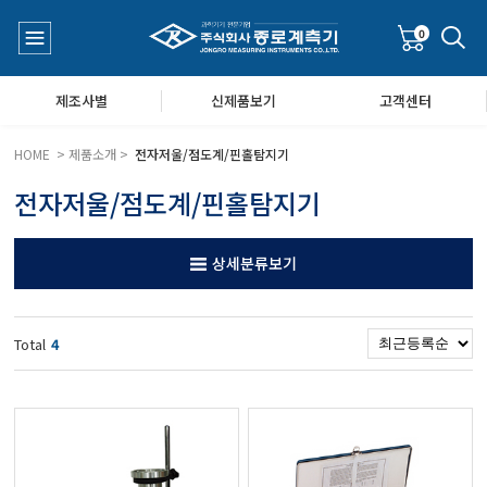
0
제조사별
신제품보기
고객센터
HOME > 제품소개 >
전자저울/점도계/핀홀탐지기
전자저울/점도계/핀홀탐지기
수질측정기
공지사항
상세분류보기
대기공기질/미세먼지/가스/소음/진동측정기
Q&A
Total
4
풍속풍량계/온도계/온습도계/기압계
당도/농도/염도/당산도/굴절계/편광계/커피농도계