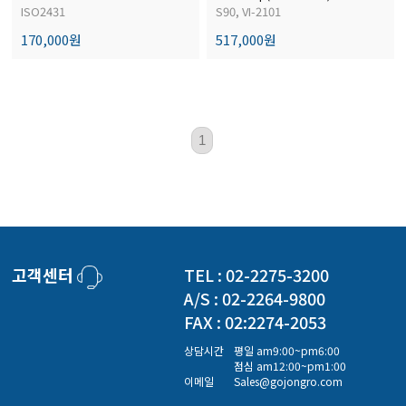
경도계/물리/물성측정기
ISO2431
S90, VI-2101
170,000원
517,000원
진공계/차압계/진공펌프
균질기/원심분리기/초음파유량계/습식·건식가스메타
1
이화학기기/교반기
열화상카메라
고객센터
TEL : 02-2275-3200
A/S : 02-2264-9800
FAX : 02:2274-2053
상담시간
평일 am9:00~pm6:00
점심 am12:00~pm1:00
이메일
Sales@gojongro.com