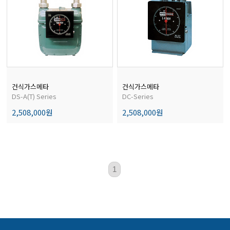
전자저울/점도계/핀홀탐지기
마이크로피펫
수분계/회전계/도막두께/초음파두께측정기
건식가스메타
건식가스메타
DS-A(T) Series
DC-Series
2,508,000원
2,508,000원
현미경/확대경
색차계/광택계/조도계/광도계/방사랑계
1
농업/임업/해양측정기