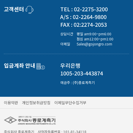
경도계/물리/물성측정기
고객센터
TEL : 02-2275-3200
A/S : 02-2264-9800
진공계/차압계/진공펌프
FAX : 02:2274-2053
상담시간
평일 am9:00~pm6:00
점심 am12:00~pm1:00
이메일
Sales@gojongro.com
균질기/원심분리기/초음파유량계/습식·건식가스메타
입금계좌 안내
우리은행
이화학기기/교반기
1005-203-443874
예금주 : (주)종로계측기
열화상카메라
이용약관
개인정보취급방침
이메일무단수집거부
주식회사 종로계측기 사업자등록번호 : 101-81-34118