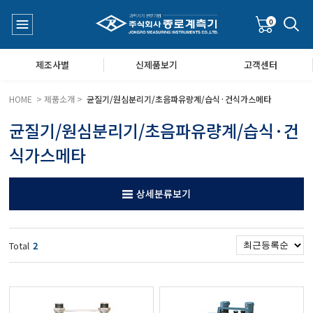
0
제조사별
신제품보기
고객센터
HOME > 제품소개 >
균질기/원심분리기/초음파유량계/습식·건식가스메타
균질기/원심분리기/초음파유량계/습식·건
수질측정기
공지사항
식가스메타
대기공기질/미세먼지/가스/소음/진동측정기
Q&A
상세분류보기
풍속풍량계/온도계/온습도계/기압계
Total
2
당도/농도/염도/당산도/굴절계/편광계/커피농도계