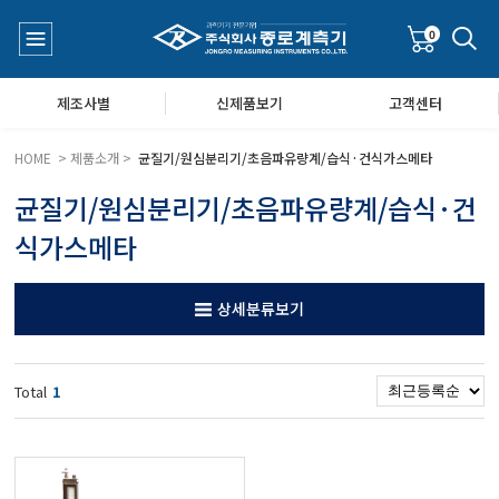
0
제조사별
신제품보기
고객센터
HOME > 제품소개 >
균질기/원심분리기/초음파유량계/습식·건식가스메타
균질기/원심분리기/초음파유량계/습식·건
수질측정기
공지사항
식가스메타
대기공기질/미세먼지/가스/소음/진동측정기
Q&A
상세분류보기
풍속풍량계/온도계/온습도계/기압계
Total
1
당도/농도/염도/당산도/굴절계/편광계/커피농도계