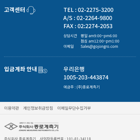
경도계/물리/물성측정기
고객센터
TEL : 02-2275-3200
A/S : 02-2264-9800
진공계/차압계/진공펌프
FAX : 02:2274-2053
상담시간
평일 am9:00~pm6:00
점심 am12:00~pm1:00
이메일
Sales@gojongro.com
균질기/원심분리기/초음파유량계/습식·건식가스메타
입금계좌 안내
우리은행
이화학기기/교반기
1005-203-443874
예금주 : (주)종로계측기
열화상카메라
이용약관
개인정보취급방침
이메일무단수집거부
주식회사 종로계측기 사업자등록번호 : 101-81-34118