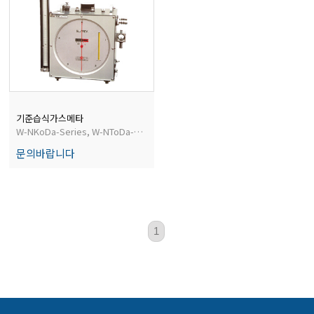
전자저울/점도계/핀홀탐지기
마이크로피펫
수분계/회전계/도막두께/초음파두께측정기
기준습식가스메타
W-NKoDa-Series, W-NToDa-Series
문의바랍니다
현미경/확대경
색차계/광택계/조도계/광도계/방사랑계
1
농업/임업/해양측정기