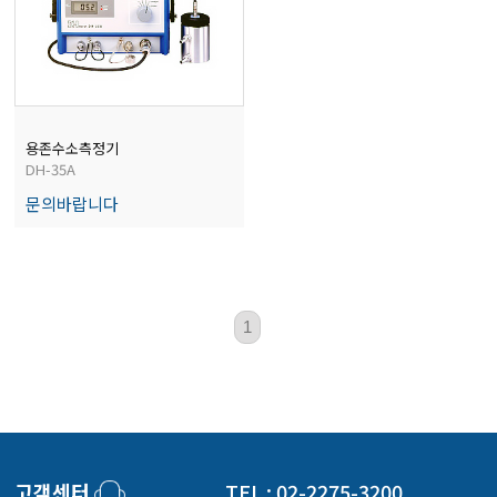
전자저울/점도계/핀홀탐지기
마이크로피펫
용존수소측정기
DH-35A
수분계/회전계/도막두께/초음파두께측정기
문의바랍니다
현미경/확대경
1
색차계/광택계/조도계/광도계/방사랑계
농업/임업/해양측정기
고객센터
TEL : 02-2275-3200