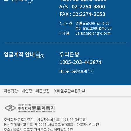
경도계/물리/물성측정기
A/S : 02-2264-9800
FAX : 02:2274-2053
진공계/차압계/진공펌프
상담시간
평일 am9:00~pm6:00
점심 am12:00~pm1:00
이메일
Sales@gojongro.com
균질기/원심분리기/초음파유량계/습식·건식가스메타
입금계좌 안내
우리은행
1005-203-443874
이화학기기/교반기
예금주 : (주)종로계측기
열화상카메라
이용약관
개인정보취급방침
이메일무단수집거부
주식회사 종로계측기 사업자등록번호 : 101-81-34118
통신판매업신고번호: 제 2018-서울종로-0105호 대표자 : 임승진
주소 : 서울시 종로구 김상옥로 24, 세림빌딩 8층