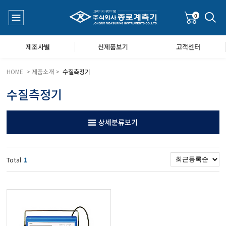
0
제조사별
신제품보기
고객센터
HOME > 제품소개 >
수질측정기
수질측정기
수질측정기
공지사항
상세분류보기
대기공기질/미세먼지/가스/소음/진동측정기
Q&A
Total
1
풍속풍량계/온도계/온습도계/기압계
당도/농도/염도/당산도/굴절계/편광계/커피농도계