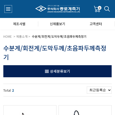
0
제조사별
신제품보기
고객센터
HOME > 제품소개 >
수분계/회전계/도막두께/초음파두께측정기
수분계/회전계/도막두께/초음파두께측정
수질측정기
공지사항
기
대기공기질/미세먼지/가스/소음/진동측정기
Q&A
상세분류보기
풍속풍량계/온도계/온습도계/기압계
Total
2
당도/농도/염도/당산도/굴절계/편광계/커피농도계