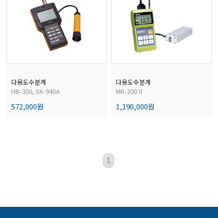
전자저울/점도계/핀홀탐지기
마이크로피펫
수분계/회전계/도막두께/초음파두께측정기
다용도수분계
다용도수분계
HB-300, SK-940A
MR-200Ⅱ
572,000원
1,190,000원
현미경/확대경
색차계/광택계/조도계/광도계/방사랑계
1
농업/임업/해양측정기