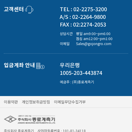
경도계/물리/물성측정기
고객센터
TEL : 02-2275-3200
A/S : 02-2264-9800
진공계/차압계/진공펌프
FAX : 02:2274-2053
상담시간
평일 am9:00~pm6:00
점심 am12:00~pm1:00
이메일
Sales@gojongro.com
균질기/원심분리기/초음파유량계/습식·건식가스메타
입금계좌 안내
우리은행
이화학기기/교반기
1005-203-443874
예금주 : (주)종로계측기
열화상카메라
이용약관
개인정보취급방침
이메일무단수집거부
주식회사 종로계측기 사업자등록번호 : 101-81-34118