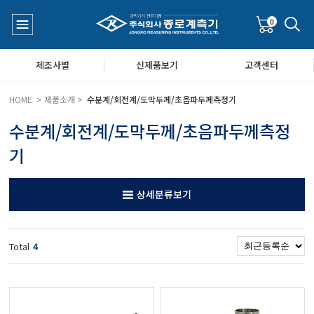
0
제조사별
신제품보기
고객센터
HOME > 제품소개 >
수분계/회전계/도막두께/초음파두께측정기
수분계/회전계/도막두께/초음파두께측정
수질측정기
공지사항
기
대기공기질/미세먼지/가스/소음/진동측정기
Q&A
상세분류보기
풍속풍량계/온도계/온습도계/기압계
Total
4
당도/농도/염도/당산도/굴절계/편광계/커피농도계