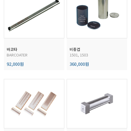
전자저울/점도계/핀홀탐지기
마이크로피펫
수분계/회전계/도막두께/초음파두께측정기
바코타
비중컵
BARCOATER
1501, 1503
92,000원
360,000원
현미경/확대경
색차계/광택계/조도계/광도계/방사랑계
농업/임업/해양측정기