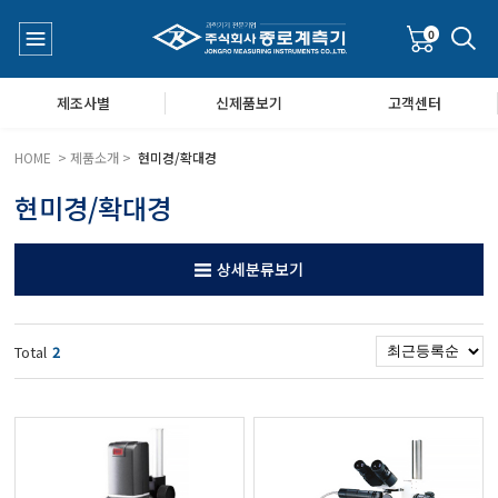
0
제조사별
신제품보기
고객센터
HOME > 제품소개 >
현미경/확대경
현미경/확대경
수질측정기
공지사항
상세분류보기
대기공기질/미세먼지/가스/소음/진동측정기
Q&A
Total
2
풍속풍량계/온도계/온습도계/기압계
당도/농도/염도/당산도/굴절계/편광계/커피농도계