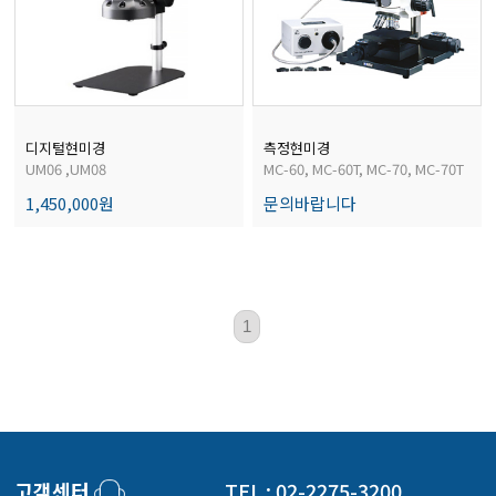
전자저울/점도계/핀홀탐지기
마이크로피펫
디지털현미경
측정현미경
UM06 ,UM08
MC-60, MC-60T, MC-70, MC-70T
수분계/회전계/도막두께/초음파두께측정기
1,450,000원
문의바랍니다
현미경/확대경
1
색차계/광택계/조도계/광도계/방사랑계
농업/임업/해양측정기
고객센터
TEL : 02-2275-3200