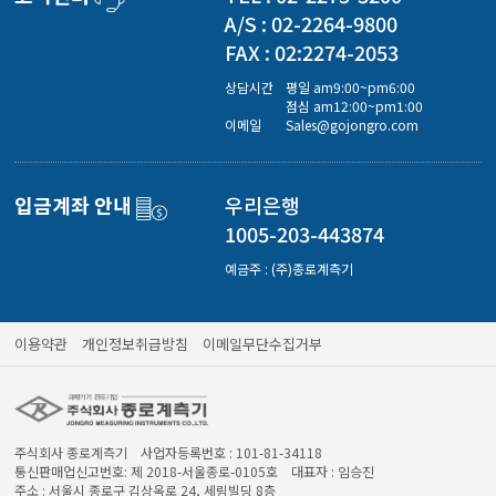
경도계/물리/물성측정기
A/S : 02-2264-9800
FAX : 02:2274-2053
진공계/차압계/진공펌프
상담시간
평일 am9:00~pm6:00
점심 am12:00~pm1:00
이메일
Sales@gojongro.com
균질기/원심분리기/초음파유량계/습식·건식가스메타
입금계좌 안내
우리은행
1005-203-443874
이화학기기/교반기
예금주 : (주)종로계측기
열화상카메라
이용약관
개인정보취급방침
이메일무단수집거부
주식회사 종로계측기 사업자등록번호 : 101-81-34118
통신판매업신고번호: 제 2018-서울종로-0105호 대표자 : 임승진
주소 : 서울시 종로구 김상옥로 24, 세림빌딩 8층