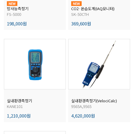
경도계/물리/물성측정기
방사능측정기
CO2·온습도계(IAQ모니터)
FS-5000
SK-50CTH
198,000원
369,600원
진공계/차압계/진공펌프
균질기/원심분리기/초음파유량계/습식·건식가스메타
이화학기기/교반기
열화상카메라
실내환경측정기
실내환경측정기(VelociCalc)
KANE101
9565A,9565
1,210,000원
4,620,000원