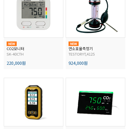
전자저울/점도계/핀홀탐지기
마이크로피펫
수분계/회전계/도막두께/초음파두께측정기
CO2모니터
연소효율측정기
SK-40CTH
TESTORYT,4125
220,000원
924,000원
현미경/확대경
색차계/광택계/조도계/광도계/방사랑계
농업/임업/해양측정기