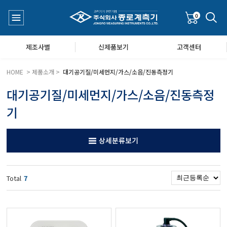
0
제조사별
신제품보기
고객센터
HOME > 제품소개 >
대기공기질/미세먼지/가스/소음/진동측정기
대기공기질/미세먼지/가스/소음/진동측정
수질측정기
공지사항
기
대기공기질/미세먼지/가스/소음/진동측정기
Q&A
상세분류보기
풍속풍량계/온도계/온습도계/기압계
Total
7
당도/농도/염도/당산도/굴절계/편광계/커피농도계