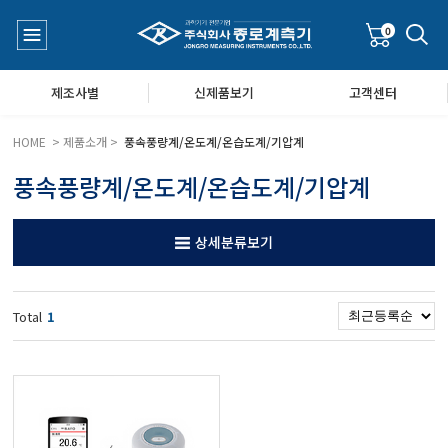
0
제조사별
신제품보기
고객센터
HOME > 제품소개 >
풍속풍량계/온도계/온습도계/기압계
풍속풍량계/온도계/온습도계/기압계
수질측정기
공지사항
상세분류보기
대기공기질/미세먼지/가스/소음/진동측정기
Q&A
Total
1
풍속풍량계/온도계/온습도계/기압계
당도/농도/염도/당산도/굴절계/편광계/커피농도계