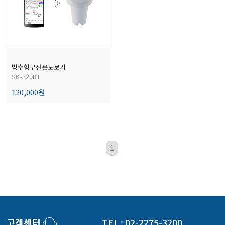
전자저울/점도계/핀홀탐지기
마이크로피펫
방수형무선온도로거
SK-320BT
수분계/회전계/도막두께/초음파두께측정기
120,000원
현미경/확대경
1
색차계/광택계/조도계/광도계/방사랑계
농업/임업/해양측정기
고객센터
TEL : 02-2275-3200