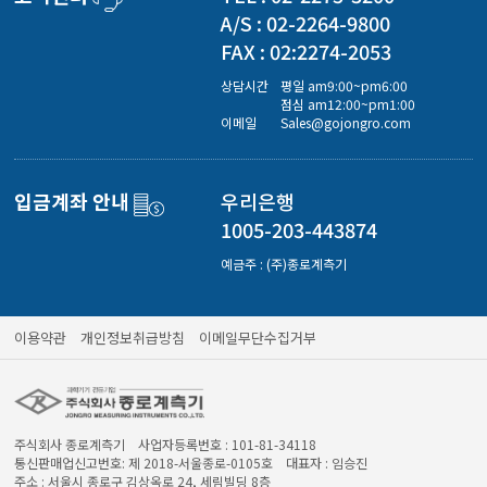
경도계/물리/물성측정기
A/S : 02-2264-9800
FAX : 02:2274-2053
진공계/차압계/진공펌프
상담시간
평일 am9:00~pm6:00
점심 am12:00~pm1:00
이메일
Sales@gojongro.com
균질기/원심분리기/초음파유량계/습식·건식가스메타
입금계좌 안내
우리은행
1005-203-443874
이화학기기/교반기
예금주 : (주)종로계측기
열화상카메라
이용약관
개인정보취급방침
이메일무단수집거부
주식회사 종로계측기 사업자등록번호 : 101-81-34118
통신판매업신고번호: 제 2018-서울종로-0105호 대표자 : 임승진
주소 : 서울시 종로구 김상옥로 24, 세림빌딩 8층