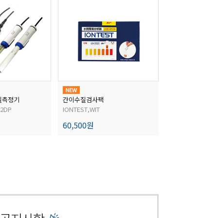
질측정기
간이수질검사팩
42DP
IONTEST,WIT
60,500원