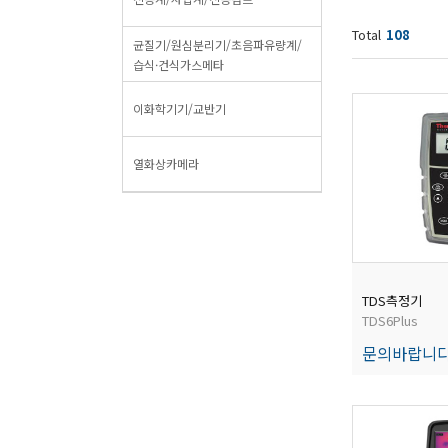
Total
108
균질기/원심분리기/초음파유량계/
습식·건식가스메타
이화학기기/교반기
열화상카메라
TDS측정기
TDS6Plus
문의바랍니