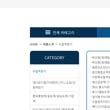
전체 카테고리
HOME > 제품소개 >
수질측정기
CATEGORY
탁상형/휴대형/
탁상형/휴대형/
용존산소(DO)측
수질측정기
총인총질소측정기
다항목수질측정
염소살균액/크로
대기공기질/미세먼지/가스/소음/진
염소/불소이온
동측정기
동/니켈농도계 (
풍속풍량계/온도계/온습도계/기압
설치형 PH/OR
계
수질분석키트(양
채니기/수질검
당도/농도/염도/당산도/굴절계/편