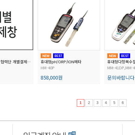
휴대형pH/ORP/ION메타
휴대형다항목수
동의대학교 산학협력단 개별결제창
HM-40P
MM-41DP,MM-
858,000원
문의바랍니다
1
2
3
4
5
6