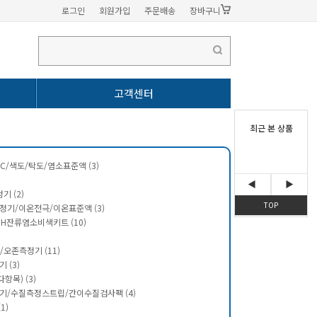
로그인
회원가입
주문배송
장바구니
고객센터
/EC/색도/탁도/염소표준액 (3)
)
기 (2)
기/이온전극/이온표준액 (3)
H잔류염소비색키트 (10)
/오존측정기 (11)
 (3)
항목) (3)
기/수질측정스트립/간이수질검사팩 (4)
1)