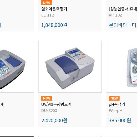
염소이온측정기
CL-11Z
KP-10Z
다
1,848,000원
문의바랍니다
도계
UV/VIS분광광도계
pH측정기
DU-8200
PAL-pH
2,420,000원
385,000원