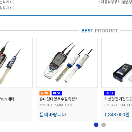
석기 (1)
자동적정장치(염분,당농
장치 (1)
/ION메타
휴대형다항목수질측정기
탁상형전기전도
MM-41DP,MM-42DP
CM-42X, CM-41
문의바랍니다
1,848,000원