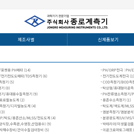
제조사별
신제품보기
포켓용 PH메타 (14)
PH/ORP전극 : PH
전기전도도메타/TDS측정기 (6)
전기전도도계전극 (1
정기 (5)
COD측정기/BOD측정
 (0)
탁상형/휴대형이온측정
기/휴대용수질측정기 (9)
PH잔류염소측정기/P
로필농도계 (2)
용존수소측정기 (1)
측정기/디지털농도계 (4)
탁도계/색도계/MLSS
3)
염분측정기/염분분석기
P/탁도/용존산소/MLSS/전도도계 (4)
분광광도계(UV/VIS/다
식장,수족관,수영장,산업용수) (9)
박테리아/미생물검출
사채수장비/간이수질검사장비 (5)
이온크로마토그래프 (