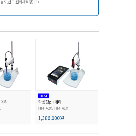
도,산도,전위차적정) (3)
도메타
탁상형pH메타
디지털MLSS측정
X
HM-42X, HM-41X
SS-10Z, SS-10F
1,386,000원
2,695,000원