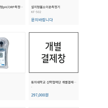
설치형불소이온측정기
[성능인증서]휴대형pH/ORP측정기
KF-502
문의바랍니다
동의대학교 산학협력단 개별결제창
-
297,000원