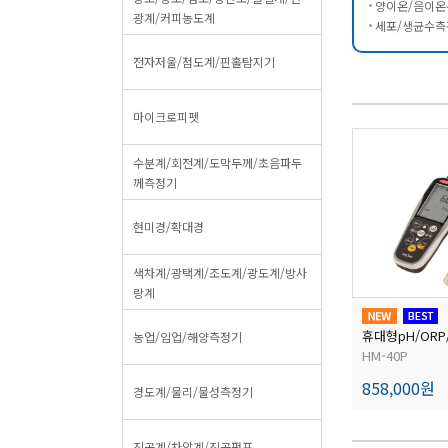
양이온/음이온분
광계/커피농도계
세포/생균수측정
전자저울/점도계/핀홀탐지기
마이크로피펫
수분계/회전계/도막두께/초음파두
께측정기
현미경/확대경
색차계/광택계/조도계/광도계/방사
랑계
정기
휴대형용존산소/pH메타
휴대형pH/ORP
농업/임업/해양측정기
DO-31P, DM-32P
HM-40P
다
1,386,000원
858,000원
경도계/물리/물성측정기
진공계/차압계/진공펌프